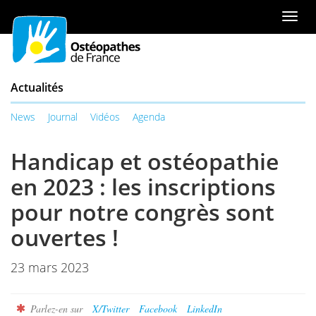
Aller
ou
Men
au
à
de
contenu
la
navi
table
des
Actualités
matières
News
Journal
Vidéos
Agenda
Handicap et ostéopathie
en 2023 : les inscriptions
pour notre congrès sont
ouvertes !
23 mars 2023
Parlez-en sur
X/Twitter
Facebook
LinkedIn