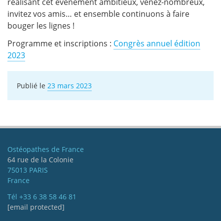
réalisant cet événement ambitieux, venez-nombreux,
invitez vos amis… et ensemble continuons à faire
bouger les lignes !
Programme et inscriptions :
Congrès annuel édition
2023
Publié le
23 mars 2023
Ostéopathes de France
64 rue de la Colonie
75013 PARIS
France
Tél
+33 6 38 58 46 81
[email protected]