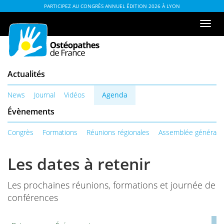
Aller
ou
PARTICIPEZ AU CONGRÈS ANNUEL ÉDITION 2026 À LYON
au
à
Men
contenu
la
de
table
navi
des
matières
Actualités
News
Journal
Vidéos
Agenda
Évènements
Congrès
Formations
Réunions régionales
Assemblée générale
Les dates à retenir
Les prochaines réunions, formations et journée de
conférences