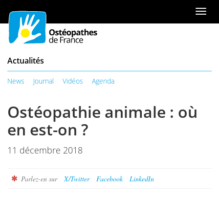
Aller
ou
Men
au
à
de
contenu
la
navi
table
des
Actualités
matières
News
Journal
Vidéos
Agenda
Ostéopathie animale : où
en est-on ?
11 décembre 2018
Parlez-en sur
X/Twitter
Facebook
LinkedIn