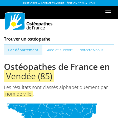
Aller
ou
PARTICIPEZ AU CONGRÈS ANNUEL ÉDITION 2026 À LYON
au
à
Men
contenu
la
de
table
navi
des
matières
Trouver un ostéopathe
Par département
Aide et support
Contactez-nous
Ostéopathes de France en
Vendée (85)
Les résultats sont classés alphabétiquement par
nom de ville
.