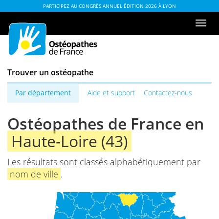
Aller
ou
PARTICIPEZ AU CONGRÈS ANNUEL ÉDITION 2026 À LYON
au
à
Men
contenu
la
de
table
navi
des
matières
Trouver un ostéopathe
Par département
Aide et support
Contactez-nous
Ostéopathes de France en
Haute-Loire (43)
Les résultats sont classés alphabétiquement par
nom de ville
.