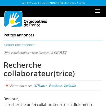
Aller
ou
PARTICIPEZ AU CONGRÈS ANNUEL ÉDITION 2026 À LYON
au
à
Men
contenu
la
de
table
navi
des
matières
Petites annonces
Ajouter une annonce
Offre collaboration / remplacement à CHOLET
Recherche
collaborateur(trice)
Faites suivre sur
X/Twitter
Facebook
LinkedIn
Bonjour,
Je recherche un(e) collaborateur(trice) diplômé(e)