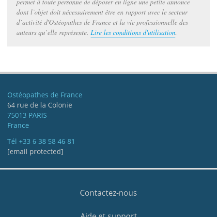
permet à toute personne de déposer en ligne une petite annonce
dont l’objet doit nécessairement être en rapport avec le secteur
d’activité d'Ostéopathes de France et la vie professionnelle des
auteurs qu’elle représente.
Lire les conditions d'utilisation
.
Ostéopathes de France
64 rue de la Colonie
75013 PARIS
France
Tél
+33 6 38 58 46 81
[email protected]
Contactez-nous
Aide et support