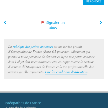
RÉPONDRE
Précédente
Suiv
Signaler un
abus
La
rubrique des petites annonces
est un service gratuit
d’Ostéopathes de France (Euro € 5 pour non-adhérents) qui
permet à toute personne de déposer en ligne une petite annonce
dont l’objet doit nécessairement être en rapport avec le secteur
d’activité d'Ostéopathes de France et la vie professionnelle des
auteurs qu’elle représente.
Lire les conditions d'utilisation
.
Ostéopathes de France
64 rue de la Colonie