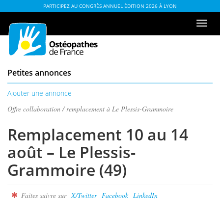
Aller
ou
PARTICIPEZ AU CONGRÈS ANNUEL ÉDITION 2026 À LYON
au
à
Men
contenu
la
de
table
navi
des
matières
Petites annonces
Ajouter une annonce
Offre collaboration / remplacement à Le Plessis-Grammoire
Remplacement 10 au 14
août – Le Plessis-
Grammoire (49)
Faites suivre sur
X/Twitter
Facebook
LinkedIn