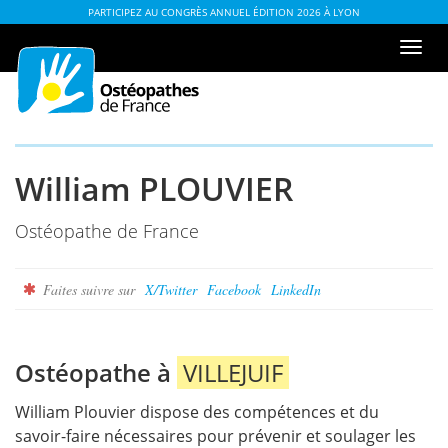
Aller
ou
PARTICIPEZ AU CONGRÈS ANNUEL ÉDITION 2026 À LYON
au
à
Men
contenu
la
de
table
navi
des
matières
William PLOUVIER
Ostéopathe de France
Faites suivre sur
X/Twitter
Facebook
LinkedIn
Ostéopathe à
VILLEJUIF
William Plouvier dispose des compétences et du
savoir-faire nécessaires pour prévenir et soulager les