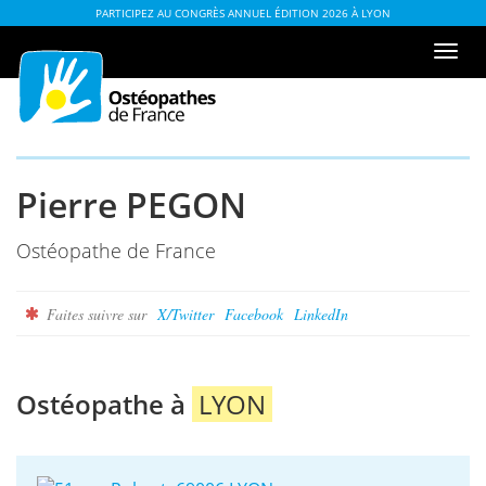
Aller
ou
PARTICIPEZ AU CONGRÈS ANNUEL ÉDITION 2026 À LYON
au
à
Men
contenu
la
de
table
navi
des
matières
Pierre PEGON
Ostéopathe de France
Faites suivre sur
X/Twitter
Facebook
LinkedIn
Ostéopathe à
LYON