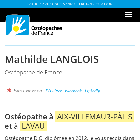
Aller
ou
PARTICIPEZ AU CONGRÈS ANNUEL ÉDITION 2026 À LYON
au
à
Men
contenu
la
de
table
navi
des
matières
Mathilde LANGLOIS
Ostéopathe de France
Faites suivre sur
X/Twitter
Facebook
LinkedIn
Ostéopathe à
AIX-VILLEMAUR-PÂLIS
et à
LAVAU
Ostéopathe D.O. diplômée en 2012, je vous reçois dans