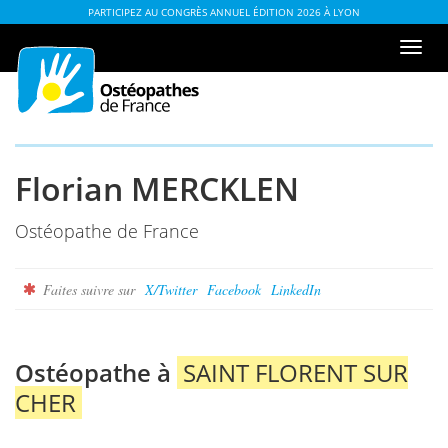
Aller
ou
PARTICIPEZ AU CONGRÈS ANNUEL ÉDITION 2026 À LYON
au
à
Men
contenu
la
de
table
navi
des
matières
Florian MERCKLEN
Ostéopathe de France
Faites suivre sur
X/Twitter
Facebook
LinkedIn
Ostéopathe à
SAINT FLORENT SUR
CHER