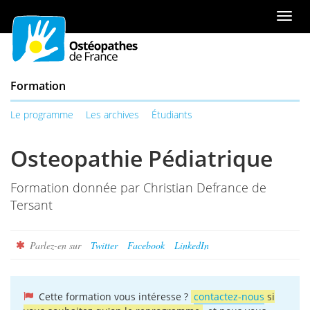
Aller
ou
Men
au
à
de
contenu
la
navi
table
des
Formation
matières
Le programme
Les archives
Étudiants
Osteopathie Pédiatrique
Formation donnée par Christian Defrance de
Tersant
Parlez-en sur
Twitter
Facebook
LinkedIn
Cette formation vous intéresse ?
contactez-nous
si