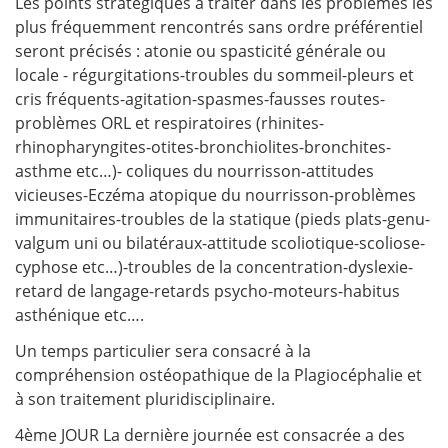
Les points stratégiques à traiter dans les problèmes les
plus fréquemment rencontrés sans ordre préférentiel
seront précisés : atonie ou spasticité générale ou
locale - régurgitations-troubles du sommeil-pleurs et
cris fréquents-agitation-spasmes-fausses routes-
problèmes ORL et respiratoires (rhinites-
rhinopharyngites-otites-bronchiolites-bronchites-
asthme etc…)- coliques du nourrisson-attitudes
vicieuses-Eczéma atopique du nourrisson-problèmes
immunitaires-troubles de la statique (pieds plats-genu-
valgum uni ou bilatéraux-attitude scoliotique-scoliose-
cyphose etc…)-troubles de la concentration-dyslexie-
retard de langage-retards psycho-moteurs-habitus
asthénique etc….
Un temps particulier sera consacré à la
compréhension ostéopathique de la Plagiocéphalie et
à son traitement pluridisciplinaire.
4ème JOUR La dernière journée est consacrée a des