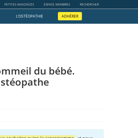
PETITES ANNONCES
ESPACE MEMBRES
RECHERCHER
L’OSTÉOPATHIE
ADHÉRER
ommeil du bébé.
ostéopathe