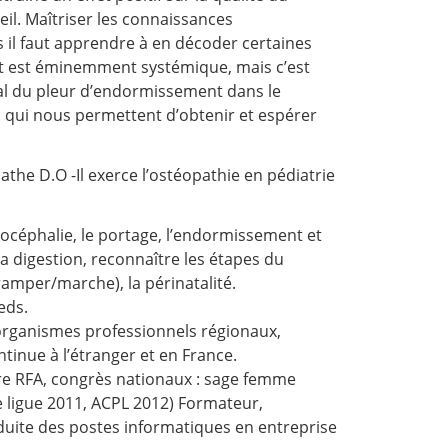
il. Maîtriser les connaissances
 il faut apprendre à en décoder certaines
jet est éminemment systémique, mais c’est
al du pleur d’endormissement dans le
s qui nous permettent d’obtenir et espérer
the D.O -Il exerce l’ostéopathie en pédiatrie
lagiocéphalie, le portage, l’endormissement et
la digestion, reconnaître les étapes du
mper/marche), la périnatalité.
eds.
organismes professionnels régionaux,
tinue à l’étranger et en France.
re RFA, congrès nationaux : sage femme
e ligue 2011, ACPL 2012) Formateur,
duite des postes informatiques en entreprise