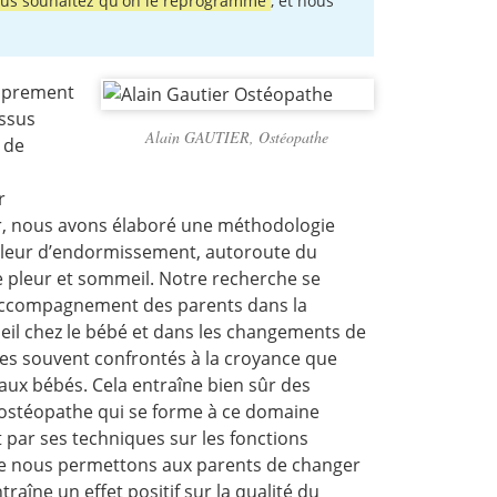
ous souhaitez qu'on le reprogramme
, et nous
roprement
essus
Alain GAUTIER, Ostéopathe
 de
r
mer, nous avons élaboré une méthodologie
 pleur d’endormissement, autoroute du
e pleur et sommeil. Notre recherche se
’accompagnement des parents dans la
il chez le bébé et dans les changements de
s souvent confrontés à la croyance que
ux bébés. Cela entraîne bien sûr des
 L’ostéopathe qui se forme à ce domaine
 par ses techniques sur les fonctions
que nous permettons aux parents de changer
raîne un effet positif sur la qualité du