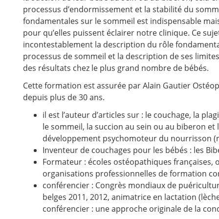
processus d’endormissement et la stabilité du somme
fondamentales sur le sommeil est indispensable mais
pour qu’elles puissent éclairer notre clinique. Ce su
incontestablement la description du rôle fondament
processus de sommeil et la description de ses limite
des résultats chez le plus grand nombre de bébés.
Cette formation est assurée par Alain Gautier Ostéopa
depuis plus de 30 ans.
il est l’auteur d’articles sur : le couchage, la p
le sommeil, la succion au sein ou au biberon et 
développement psychomoteur du nourrisson (ra
Inventeur de couchages pour les bébés : les Bib
Formateur : écoles ostéopathiques françaises, 
organisations professionnelles de formation con
conférencier : Congrès mondiaux de puéricultu
belges 2011, 2012, animatrice en lactation (lèch
conférencier : une approche originale de la con