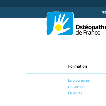
Aller
ou
au
à
PR
contenu
la
table
des
matières
Formation
Le programme
Les archives
Étudiants