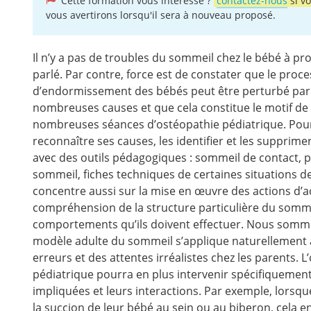
Cette formation vous intéresse ?
contactez-nous
si v
vous avertirons lorsqu'il sera à nouveau proposé.
Il n’y a pas de troubles du sommeil chez le bébé à p
parlé. Par contre, force est de constater que le proc
d’endormissement des bébés peut être perturbé par
nombreuses causes et que cela constitue le motif de
nombreuses séances d’ostéopathie pédiatrique. Pou
reconnaître ses causes, les identifier et les suppri
avec des outils pédagogiques : sommeil de contact,
sommeil, fiches techniques de certaines situations d
concentre aussi sur la mise en œuvre des actions d
compréhension de la structure particulière du somme
comportements qu’ils doivent effectuer. Nous somme
modèle adulte du sommeil s’applique naturellement a
erreurs et des attentes irréalistes chez les parents.
pédiatrique pourra en plus intervenir spécifiquement
impliquées et leurs interactions. Par exemple, lors
la succion de leur bébé au sein ou au biberon, cela ent