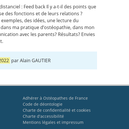
tanciel : Feed back Il y a-t-il des points que
e des fonctions et de leurs relations ?
s exemples, des idées, une lecture du
e dans ma pratique d’ostéopathie, dans mon
ication avec les parents? Résultats? Envies
t.
 2022
par Alain GAUTIER
Adhérer à Ostéopathes de France
Code de déontologie
Charte de confidentialité et cookies
Charte d'accessibilité
Mentions légales et impressum