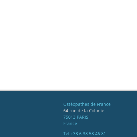
Ostéopathes de France
64 rue de la Colonie
75013 PARIS
France
Tél
+33 6 38 58 46 81