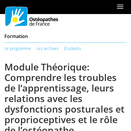
Aller
ou
Men
au
à
de
contenu
la
navi
table
des
Formation
matières
Le programme
Les archives
Étudiants
Module Théorique:
Comprendre les troubles
de l’apprentissage, leurs
relations avec les
dysfonctions posturales et
proprioceptives et le rôle
de l’ostéopathe