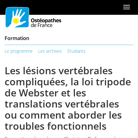
Aller
ou
Men
au
à
de
contenu
la
navi
table
des
Formation
matières
Le programme
Les archives
Étudiants
Les lésions vertébrales
compliquées, la loi tripode
de Webster et les
translations vertébrales
ou comment aborder les
troubles fonctionnels