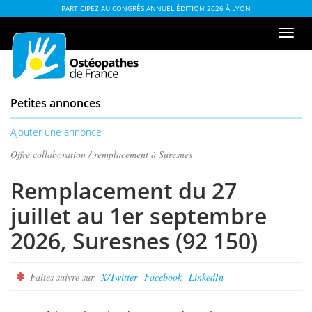
Aller
ou
PARTICIPEZ AU CONGRÈS ANNUEL ÉDITION 2026 À LYON
au
à
Men
contenu
la
de
table
navi
des
matières
Petites annonces
Ajouter une annonce
Offre collaboration / remplacement à Suresnes
Remplacement du 27
juillet au 1er septembre
2026, Suresnes (92 150)
Faites suivre sur
X/Twitter
Facebook
LinkedIn