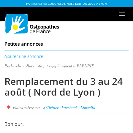
Aller
ou
PARTICIPEZ AU CONGRÈS ANNUEL ÉDITION 2026 À LYON
au
à
Men
contenu
la
de
table
navi
des
matières
Petites annonces
Ajouter une annonce
Recherche collaboration / remplacement à FLEURIE
Remplacement du 3 au 24
août ( Nord de Lyon )
Faites suivre sur
X/Twitter
Facebook
LinkedIn
Bonjour,