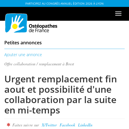
Aller
ou
PARTICIPEZ AU CONGRÈS ANNUEL ÉDITION 2026 À LYON
au
à
Men
contenu
la
de
table
navi
des
matières
Petites annonces
Ajouter une annonce
Offre collaboration / remplacement à Brest
Urgent remplacement fin
aout et possibilité d'une
collaboration par la suite
en mi-temps
Faites suivre sur
X/Twitter
Facebook
LinkedIn